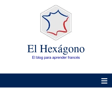
Saltar
al
contenido
El Hexágono
El blog para aprender francés