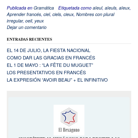
Publicada en
Gramática
Etiquetada como
aïeul
,
aïeuls
,
aïeux
,
Aprender francés
,
ciel
,
ciels
,
cieux
,
Nombres con plural
irregular
,
oeil
,
yeux
Dejar un comentario
ENTRADAS RECIENTES
EL 14 DE JULIO, LA FIESTA NACIONAL
COMO DAR LAS GRACIAS EN FRANCÉS
EL 1 DE MAYO : “LA FÊTE DU MUGUET”
LOS PRESENTATIVOS EN FRANCÉS
LA EXPRESIÓN “AVOIR BEAU” + EL INFINITIVO