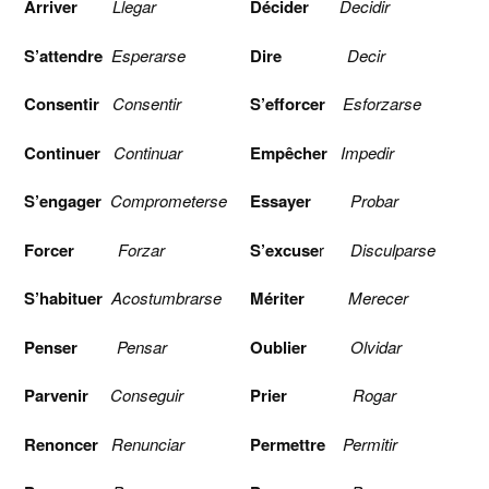
Arriver
Llegar
Décider
Decidir
S’attendre
Esperarse
Dire
Decir
Consentir
Consentir
S’efforcer
Esforzarse
Continuer
Continuar
Empêcher
Impedir
S’engager
Comprometerse
Essayer
Probar
Forcer
Forzar
S’excuse
r
Disculparse
S’habituer
Acostumbrarse
Mériter
Merecer
Penser
Pensar
Oublier
Olvidar
Parvenir
Conseguir
Prier
Rogar
Renoncer
Renunciar
Permettre
Permitir