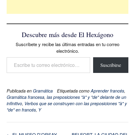
Descubre más desde El Hexágono
Suscríbete y recibe las últimas entradas en tu correo
electrónico.
Escribe tu correo electrónico…
Suscribirse
Publicada en
Gramática
Etiquetada como
Aprender francés
,
Gramática francesa
,
las preposiciones "à" y "de" delante de un
infinitivo
,
Verbos que se construyen con las preposiciones "à" y
"de" en francés
,
Y
Navegación
←
EL MUSEO D’ORSAY
BELFORT, LA CIUDAD DEL