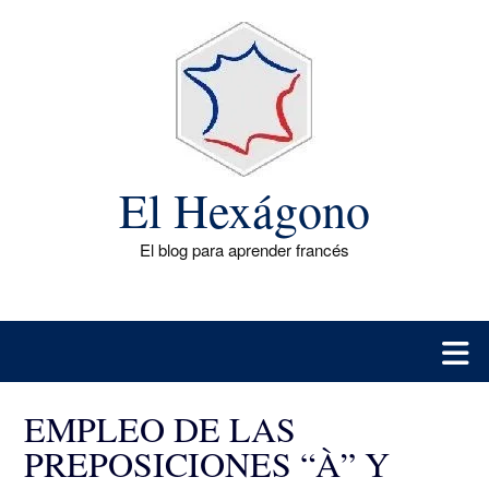
Saltar
al
contenido
El Hexágono
El blog para aprender francés
EMPLEO DE LAS
PREPOSICIONES “À” Y