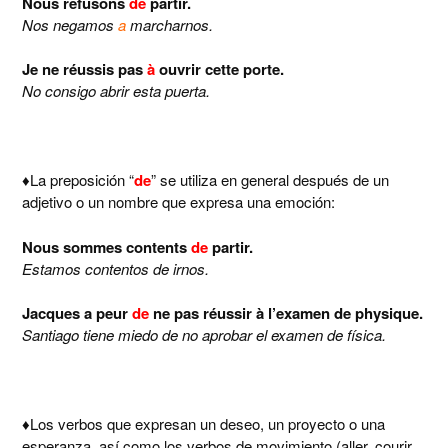
Nous refusons
de
partir.
Nos negamos
a
marcharnos.
Je ne réussis pas
à
ouvrir cette porte.
No consigo abrir esta puerta.
♦La preposición “
de
” se utiliza en general después de un
adjetivo o un nombre que expresa una emoción:
Nous sommes contents
de
partir.
Estamos contentos de irnos.
Jacques a peur
de
ne pas réussir à l’examen de physique.
Santiago tiene miedo de no aprobar el examen de física.
♦Los verbos que expresan un deseo, un proyecto o una
esperanza, así como los verbos de movimiento (aller, courir,