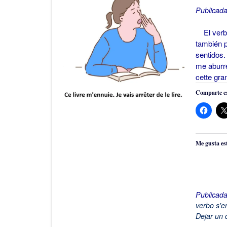
Publicada
El verbo 
también p
sentidos.
me aburre
cette gr
Comparte es
Me gusta es
Publicad
verbo s'e
Dejar un 