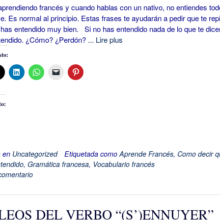
endiendo francés y cuando hablas con un nativo, no entiendes todo
ce. Es normal al principio. Estas frases te ayudarán a pedir que te rep
 has entendido muy bien. Si no has entendido nada de lo que te dice
tendido. ¿Cómo? ¿Perdón?
... Lire plus
to:
to:
a en
Uncategorized
Etiquetada como
Aprende Francés
,
Como decir q
tendido
,
Gramática francesa
,
Vocabulario francés
comentario
LEOS DEL VERBO “(S’)ENNUYER”