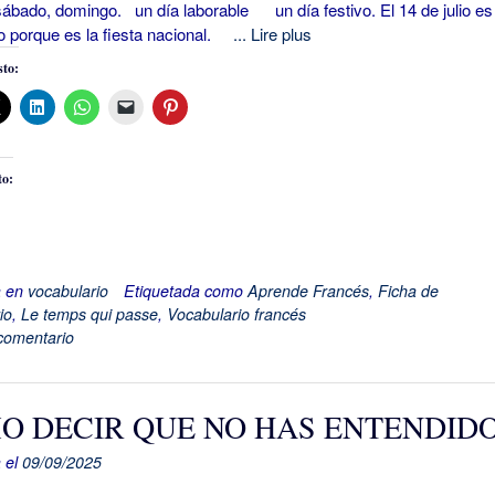
sábado, domingo. un día laborable un día festivo. El 14 de julio es
vo porque es la fiesta nacional.
... Lire plus
to:
to:
a en
vocabulario
Etiquetada como
Aprende Francés
,
Ficha de
io
,
Le temps qui passe
,
Vocabulario francés
comentario
O DECIR QUE NO HAS ENTENDID
 el
09/09/2025