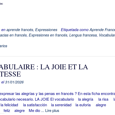
to:
a en
aprende francés
,
Expressiones
Etiquetada como
Aprende Franc
racias en francés
,
Expresiones en francés
,
Lengua francesa
,
Vocabular
rios
BULAIRE : LA JOIE ET LA
STESSE
 el
31/01/2026
resar las alegrías y las penas en francés ? En esta ficha encontra
ocabulario necesario. LA JOIE El vocabulario la alegría la risa l
la felicidad la satisfacción la serenidad la euforia alegre
o feliz alegre Me dio
... Lire plus