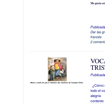
Me gusta es
Publicad
Dar las g
francés
2 comenta
VOCA
TRI
Publicada
¿Cómo exp
todo el v
alegría 
content