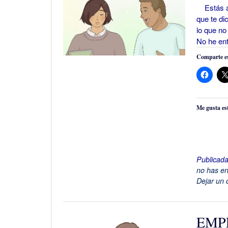
Estás apr
que te di
lo que no
No he en
Comparte es
Me gusta es
Publicad
no has en
Dejar un 
EMP