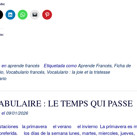
to:
to:
a en
aprende francés
Etiquetada como
Aprende Francés
,
Ficha de
io
,
Vocabulario francés
,
Vocalulario : la joie et la tristesse
rio
BULAIRE : LE TEMPS QUI PASSE
 el
09/01/2026
ciones la primavera el verano el invierno La primavera es m
preferida. los días de la semana lunes, martes, miercoles, jueves,