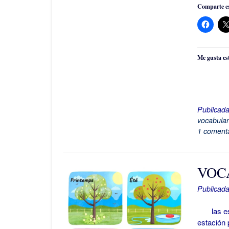
Comparte es
Me gusta es
Publicad
vocabular
1 comenta
VOCA
Publicada
las esta
estación 