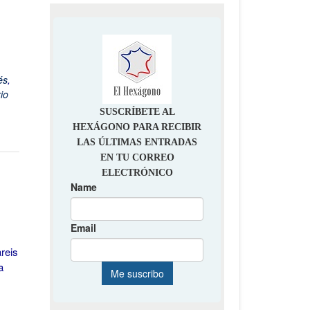
és
,
io
reis
a