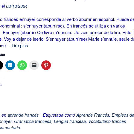
 el
03/10/2024
francés ennuyer corresponde al verbo aburrir en español. Puede s
ronominal : s’ennuyer (aburrirse). En francés se utiliza en varios
 Ennuyer (aburrir) Ce livre m’ennuie. Je vais arrêter de le lire. Este l
. Voy a dejar de leerlo. S’ennuyer (aburrirse) Marie s’ennuie, seule 
ande
... Lire plus
to:
to:
a en
aprende francés
Etiquetada como
Aprende Francés
,
Empleos de
nnuyer
,
Gramática francesa
,
Lengua francesa
,
Vocabulario francés
comentario