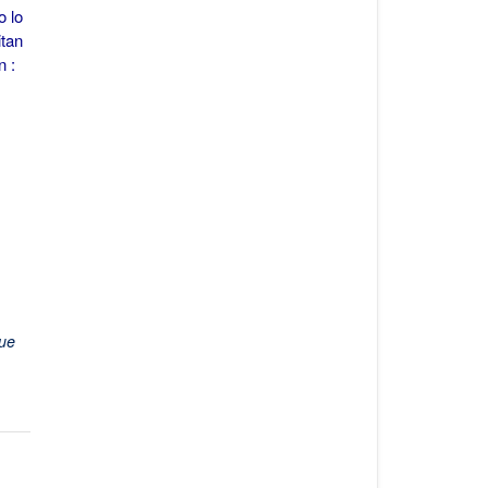
 lo
itan
n :
ue