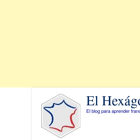
Saltar
El Hexág
al
contenido
El blog para aprender fra