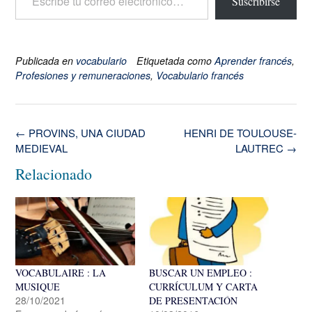
Suscribirse
Publicada en
vocabulario
Etiquetada como
Aprender francés
,
Profesiones y remuneraciones
,
Vocabulario francés
Navegación
←
PROVINS, UNA CIUDAD
HENRI DE TOULOUSE-
de
MEDIEVAL
LAUTREC
→
la
Relacionado
entrada
VOCABULAIRE : LA
BUSCAR UN EMPLEO :
MUSIQUE
CURRÍCULUM Y CARTA
28/10/2021
DE PRESENTACIÓN