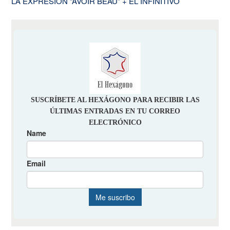
LA EXPRESIÓN “AVOIR BEAU” + EL INFINITIVO