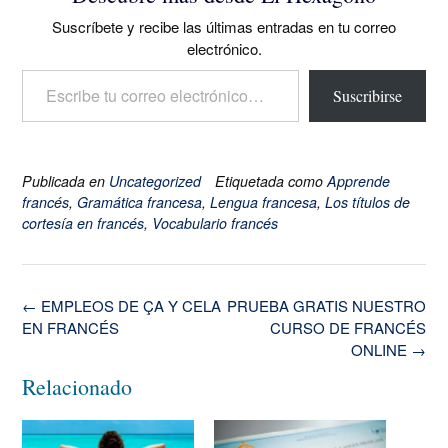
Suscríbete y recibe las últimas entradas en tu correo
electrónico.
Escribe tu correo electrónico…
Suscribirse
Publicada en
Uncategorized
Etiquetada como
Apprende
francés
,
Gramática francesa
,
Lengua francesa
,
Los títulos de
cortesía en francés
,
Vocabulario francés
Navegación
←
EMPLEOS DE ÇA Y CELA
PRUEBA GRATIS NUESTRO
de
EN FRANCÉS
CURSO DE FRANCÉS
la
ONLINE
→
entrada
Relacionado