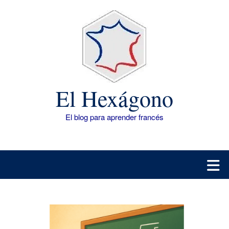
Saltar
al
contenido
El Hexágono
El blog para aprender francés