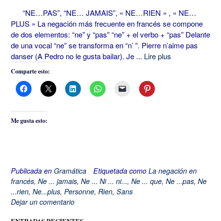
“NE…PAS”, “NE… JAMAIS”, « NE…RIEN » , « NE…
PLUS » La negación más frecuente en francés se compone
de dos elementos: “ne” y “pas” “ne” + el verbo + “pas” Delante
de una vocal “ne” se transforma en “n’ ”. Pierre n’aime pas
danser (A Pedro no le gusta bailar). Je
... Lire plus
Comparte esto:
Me gusta esto:
Publicada en
Gramática
Etiquetada como
La negación en
francés
,
Ne ... jamais
,
Ne ... Ni ... ni...
,
Ne ... que
,
Ne ...pas
,
Ne
...rien
,
Ne...plus
,
Personne
,
Rien
,
Sans
Dejar un comentario
ENTRADAS RECIENTES