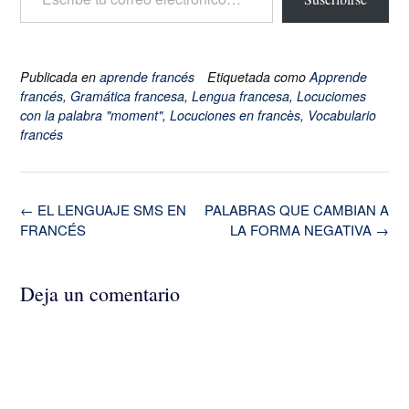
Publicada en
aprende francés
Etiquetada como
Apprende
francés
,
Gramática francesa
,
Lengua francesa
,
Locuciomes
con la palabra "moment"
,
Locuciones en francès
,
Vocabulario
francés
Navegación
←
EL LENGUAJE SMS EN
PALABRAS QUE CAMBIAN A
de
FRANCÉS
LA FORMA NEGATIVA
→
la
entrada
Deja un comentario