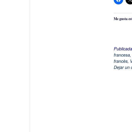
Me gusta es
Publicad
francesa
francès
,
V
Dejar un 