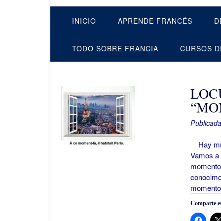
INICIO
APRENDE FRANCÉS
D
TODO SOBRE FRANCIA
CURSOS D
LOC
“MO
Publicada
Hay much
Vamos a 
momento) 
conocimo
momento
Comparte es