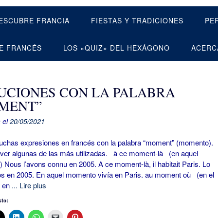
ESCUBRE FRANCIA
FIESTAS Y TRADICIONES
PE
E FRANCÉS
LOS «QUIZ» DEL HEXÁGONO
ACERC
UCIONES CON LA PALABRA
MENT”
 el
20/05/2021
as expresiones en francés con la palabra “moment” (momento).
ver algunas de las más utilizadas. à ce moment-là (en aquel
Nous l’avons connu en 2005. A ce moment-là, il habitait Paris. Lo
s en 2005. En aquel momento vivía en Paris. au moment où (en el
 en
... Lire plus
to: