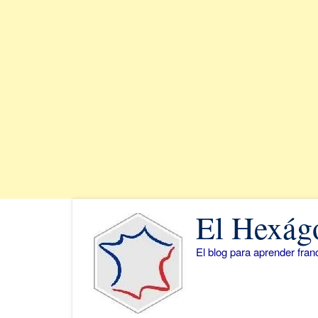
Saltar
El Hexág
al
contenido
El blog para aprender fra