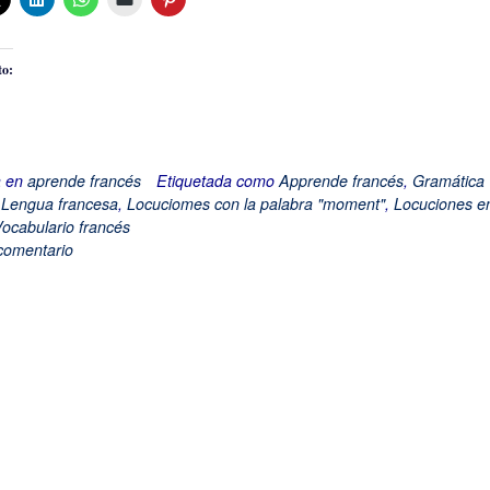
to:
a en
aprende francés
Etiquetada como
Apprende francés
,
Gramática
,
Lengua francesa
,
Locuciomes con la palabra "moment"
,
Locuciones e
ocabulario francés
comentario