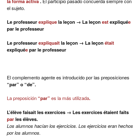
la forma activa
.
El participio pasado concuerda siempre con
el sujeto.
Le professeur
explique
la leçon → La leçon
est
expliqué
e
par le professeur
Le professeur
expliquait
la leçon → La leçon
était
expliqué
e
par le professeur
El complemento agente es introducido por las preposiciones
“par” o “de”.
La preposición
“par”
es la más utilizada
.
L’élève faisait les exercices
→
Les exercices étaient faits
par
les élèves.
Los alumnos hacían los ejercicios. Los ejercicios eran hechos
por los alumnos.