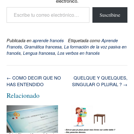
electrónico.
Escribe tu correo electrónico…
Suscribirse
Publicada en
aprende francés
Etiquetada como
Aprende
Francés
,
Gramática francesa
,
La formación de la voz pasiva en
francés
,
Lengua francesa
,
Los verbos en francés
Navegación
←
COMO DECIR QUE NO
QUELQUE Y QUELQUES,
de
HAS ENTENDIDO
SINGULAR O PLURAL ?
→
la
Relacionado
entrada