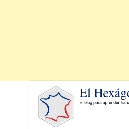
Saltar
El Hexág
al
contenido
El blog para aprender fra