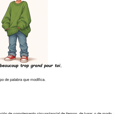
ipo de palabra que modifica.
nción de complemento circunstancial de tiempo, de lugar, o de modo,