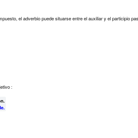
uesto, el adverbio puede situarse entre el auxiliar y el participio p
etivo :
n.
e.