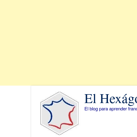
Saltar
El Hexág
al
contenido
El blog para aprender fra