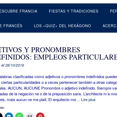
ESCUBRE FRANCIA
FIESTAS Y TRADICIONES
PE
E FRANCÉS
LOS «QUIZ» DEL HEXÁGONO
ACERC
ETIVOS Y PRONOMBRES
EFINIDOS: EMPLEOS PARTICULAR
 el
28/10/2016
bras clasificadas como adjetivos o pronombres indefinidos puede
 ciertas particularidades o a veces pertenecer también a otras categ
ales. AUCUN, AUCUNE Pronombre o adjetivo indefinido. Siempre va
as de la negación ne o de la preposición sans. L’architecte m’a mo
ets, mais aucun ne me plait. El arquitecto me
... Lire plus
to: