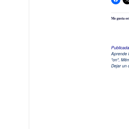
Me gusta es
Publicad
Aprende 
"on"
,
Mê
Dejar un 