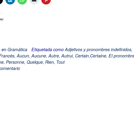
to:
a en
Gramática
Etiquetada como
Adjetivos y pronombres indefinidos
,
Francés
,
Aucun
,
Aucune
,
Autre
,
Autrui
,
Certain.Certaine
,
El pronombr
me
,
Personne
,
Quelque
,
Rien
,
Tout
comentario