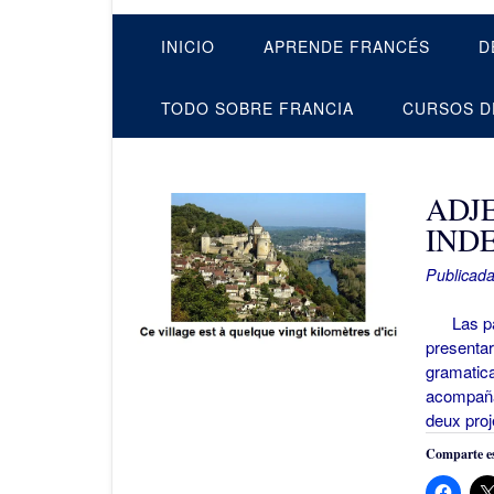
INICIO
APRENDE FRANCÉS
D
TODO SOBRE FRANCIA
CURSOS D
ADJ
IND
Publicada
Las pala
presentar
gramatic
acompañad
deux proj
Comparte es