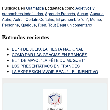
Publicada en
Gramática
Etiquetada como
Adjetivos y
pronombres indefinidos
,
Aprende Francés
,
Aucun
,
Aucune
,
Autre
,
Autrui
,
Certain.Certaine
,
El pronombre "on"
,
Même
,
Personne
,
Quelque
,
Rien
,
Tout
Dejar un comentario
Entradas recientes
EL 14 DE JULIO, LA FIESTA NACIONAL
COMO DAR LAS GRACIAS EN FRANCÉS
EL 1 DE MAYO : “LA FÊTE DU MUGUET”
LOS PRESENTATIVOS EN FRANCÉS
LA EXPRESIÓN “AVOIR BEAU” + EL INFINITIVO