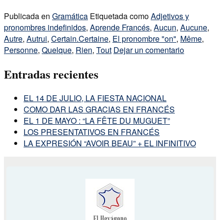
Publicada en
Gramática
Etiquetada como
Adjetivos y
pronombres indefinidos
,
Aprende Francés
,
Aucun
,
Aucune
,
Autre
,
Autrui
,
Certain.Certaine
,
El pronombre "on"
,
Même
,
Personne
,
Quelque
,
Rien
,
Tout
Dejar un comentario
Entradas recientes
EL 14 DE JULIO, LA FIESTA NACIONAL
COMO DAR LAS GRACIAS EN FRANCÉS
EL 1 DE MAYO : “LA FÊTE DU MUGUET”
LOS PRESENTATIVOS EN FRANCÉS
LA EXPRESIÓN “AVOIR BEAU” + EL INFINITIVO