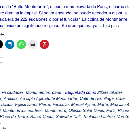
n la “Butte Montmartre”, el punto más elevado de Paris, el barrio d
e domina la capital. Si se va andando, se puede acceder a el por la
calera de 222 escalones o por el funicular. La colina de Montmartre
a tenido un significado religioso. Se cree que era ya
... Lire plus
to:
to:
a en
ciudades
,
Monumentos
,
paris
Etiquetada como
222escalones
,
e
,
Artistas
,
Au lapin Agil
,
Butte Montmartre
,
Café de l'Ermitage
,
Cafe
,
Dalida
,
Eglise saunt-Pierre
,
Funicular
,
Marcel Aymé
,
Marte
,
Max Jaco
i
,
Monte de los mártires
,
Montmartre
,
Obispo Saint-Denis
,
Paris
,
Picas
Place du Tertre
,
Sacré-Coeur
,
Salvador Dalí
,
Toulouse Lautrec
,
Van G
s
rio