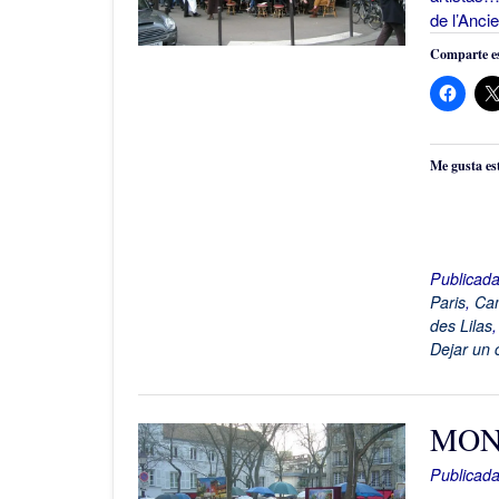
de l’Anci
Comparte es
Me gusta es
Publicad
Paris
,
Ca
des Lilas
Dejar un 
MON
Publicada