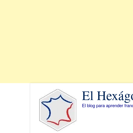
Saltar
El Hexág
al
contenido
El blog para aprender fra