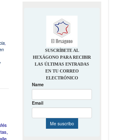
cia
,
en
e
afés
tas,
alle