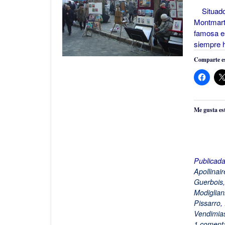
Situado e
Montmartr
famosa es
siempre h
Comparte es
Me gusta es
Publicad
Apollinair
Guerbois
Modiglian
Pissarro
,
Vendimia
1 comenta