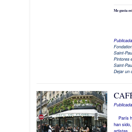
Me gusta es
Publicad
Fondatio
Saint-Pau
Pintores 
Saint-Pau
Dejar un 
CAFÉ
Publicada
París ha
han sido,
artistas…