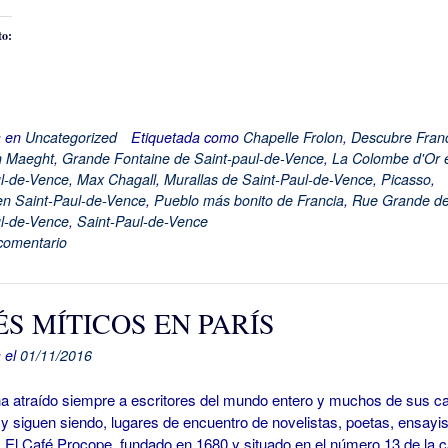
to:
a en
Uncategorized
Etiquetada como
Chapelle Frolon
,
Descubre Fran
n Maeght
,
Grande Fontaine de Saint-paul-de-Vence
,
La Colombe d'Or 
l-de-Vence
,
Max Chagall
,
Murallas de Saint-Paul-de-Vence
,
Picasso
,
en Saint-Paul-de-Vence
,
Pueblo más bonito de Francia
,
Rue Grande d
l-de-Vence
,
Saint-Paul-de-Vence
comentario
S MÍTICOS EN PARÍS
 el
01/11/2016
 atraído siempre a escritores del mundo entero y muchos de sus c
 y siguen siendo, lugares de encuentro de novelistas, poetas, ensayis
 El Café Procope, fundado en 1680 y situado en el número 13 de la c