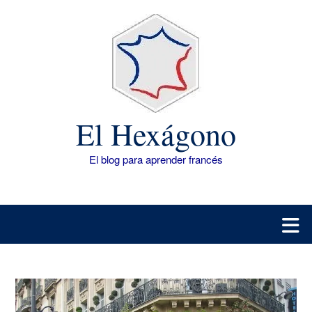
Saltar
al
contenido
El Hexágono
El blog para aprender francés