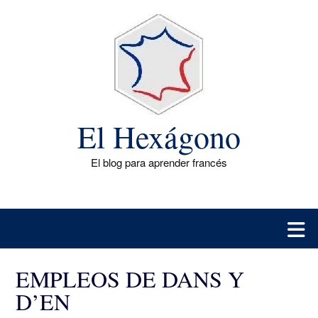
Saltar
al
contenido
El Hexágono
El blog para aprender francés
EMPLEOS DE DANS Y
D’EN