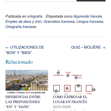
Publicada en
ortografía
Etiquetada como
Apprende francés
,
Empleo de dans y d'en
,
Gramática francesa
,
Lengua francesa
,
Ortografía francesa
Navegación
←
UTILIZACIONES DE
QUIZ – MOLIÈRE
→
de
“BON” Y “BIEN”
la
Relacionado
entrada
DIFERENCIAS ENTRE
COMO EXPRESAR EL
LAS PREPOSICIONES
LUGAR EN FRANCÉS
22/01/2025
“EN” Y “DANS”