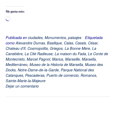
Me gusta esto:
Cargando...
Publicada en
ciudades
,
Monumentos
,
paisajes
Etiquetada
como
Alexandre Dumas
,
Basilique
,
Calas
,
Cassis
,
César
,
Chateau d'If
,
Cosmopolita
,
Griegos
,
La Bonne Mère
,
La
Canebière
,
La Cité Radieuse
,
La maison du Fada
,
Le Conte de
Montecristo
,
Marcel Pagnol
,
Marius
,
Marseille
,
Marsella
,
Mediterráneo
,
Museo de la Historia de Marsella
,
Museo des
Docks
,
Notre-Dame-de-la-Garde
,
Parque National des
Calanques
,
Pescaderas
,
Puerto de comercio
,
Romanos
,
Sainte-Marie-la-Majeure
Dejar un comentario