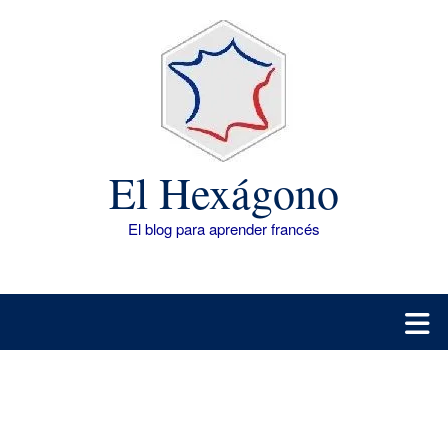
Saltar
al
contenido
El Hexágono
El blog para aprender francés