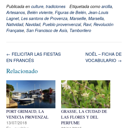
Publicada en
culture
,
tradiciones
Etiquetada como
arcilla
,
Artesanos
,
Belén viviente
,
Figuras de Belén
,
Jean-Louis
Lagnet
,
Les santons de Provenza
,
Marseille
,
Marsella
,
Natividad
,
Navidad
,
Pueblo provenvenzal
,
Ravi
,
Revolución
Française
,
San Francisco de Asís
,
Tamborilero
Navegación
←
FELICITAR LAS FIESTAS
NOËL – FICHA DE
de
EN FRANCÉS
VOCABULARIO
→
la
Relacionado
entrada
PORT GRIMAUD, LA
GRASSE, LA CIUDAD DE
VENECIA PROVENZAL
LAS FLORES Y DEL
13/07/2018
PERFUME