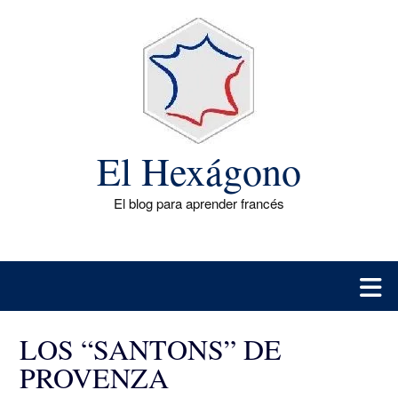
Saltar
al
contenido
El Hexágono
El blog para aprender francés
LOS “SANTONS” DE
PROVENZA