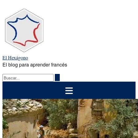
Saltar
al
contenido
El Hexágono
El blog para aprender francés