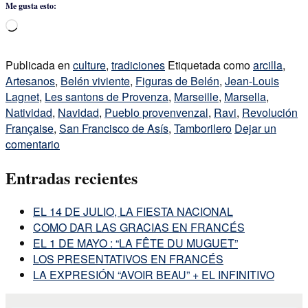
Me gusta esto:
Cargando...
Publicada en
culture
,
tradiciones
Etiquetada como
arcilla
,
Artesanos
,
Belén viviente
,
Figuras de Belén
,
Jean-Louis
Lagnet
,
Les santons de Provenza
,
Marseille
,
Marsella
,
Natividad
,
Navidad
,
Pueblo provenvenzal
,
Ravi
,
Revolución
Française
,
San Francisco de Asís
,
Tamborilero
Dejar un
comentario
Entradas recientes
EL 14 DE JULIO, LA FIESTA NACIONAL
COMO DAR LAS GRACIAS EN FRANCÉS
EL 1 DE MAYO : “LA FÊTE DU MUGUET”
LOS PRESENTATIVOS EN FRANCÉS
LA EXPRESIÓN “AVOIR BEAU” + EL INFINITIVO