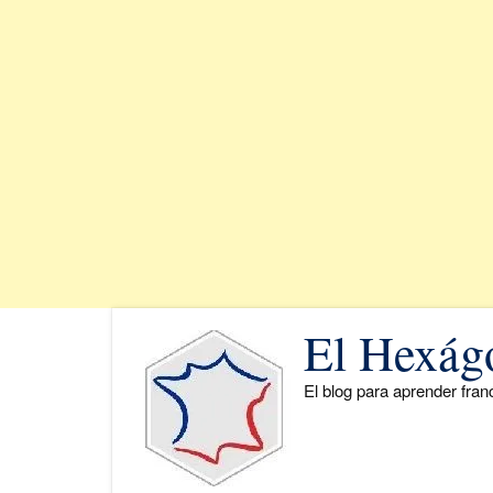
Saltar
El Hexág
al
contenido
El blog para aprender fra