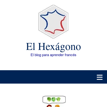
Saltar
al
contenido
El Hexágono
El blog para aprender francés