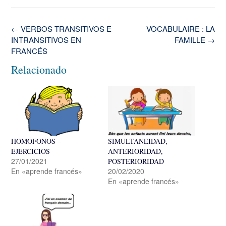
Navegación
←
VERBOS TRANSITIVOS E
VOCABULAIRE : LA
de
INTRANSITIVOS EN
FAMILLE
→
la
FRANCÉS
entrada
Relacionado
HOMÓFONOS –
SIMULTANEIDAD,
EJERCICIOS
ANTERIORIDAD,
27/01/2021
POSTERIORIDAD
En «aprende francés»
20/02/2020
En «aprende francés»