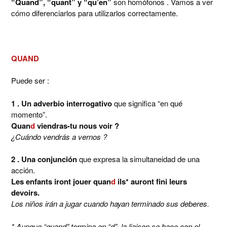
“Quand”, “quant” y “qu’en”
son homófonos . Vamos a ver
cómo diferenciarlos para utilizarlos correctamente.
QUAND
Puede ser :
1 . Un adverbio interrogativo
que significa “en qué
momento”.
Quan
d
viendras-tu nous voir ?
¿Cuándo vendrás a vernos ?
2 . Una conjunción
que expresa la simultaneidad de una
acción.
Les enfants iront jouer quan
d
ils* auront fini leurs
devoirs.
Los niños irán a jugar cuando hayan terminado sus deberes.
* Aunque “quand” termina en “d”, la liaison se hace con el