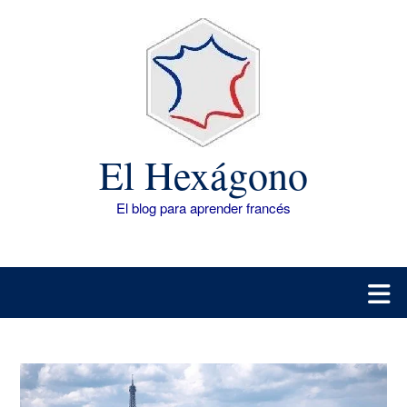
Saltar
al
contenido
El Hexágono
El blog para aprender francés