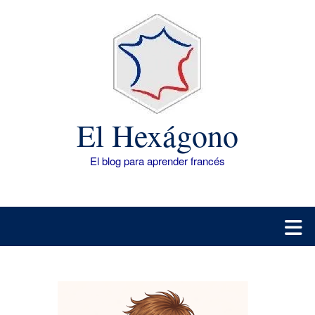
Saltar
al
contenido
El Hexágono
El blog para aprender francés