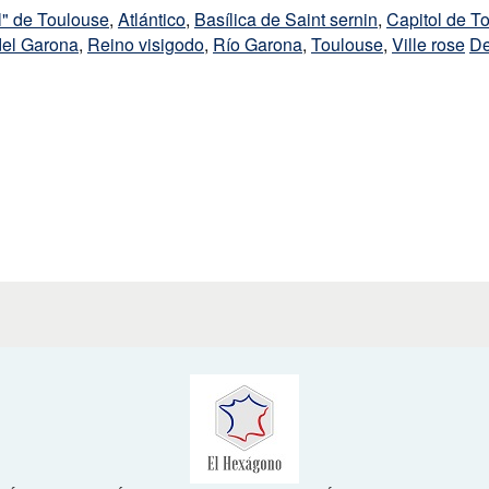
l" de Toulouse
,
Atlántico
,
Basílica de Saint sernin
,
Capitol de T
 del Garona
,
Reino visigodo
,
Río Garona
,
Toulouse
,
Ville rose
De