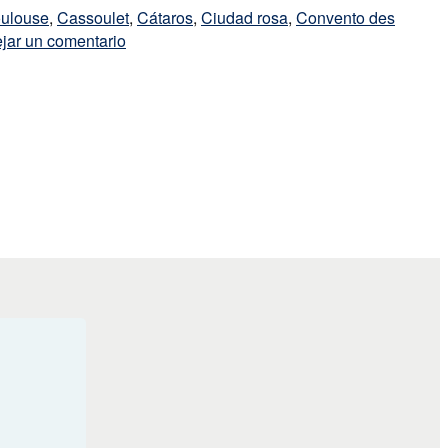
oulouse
,
Cassoulet
,
Cátaros
,
Ciudad rosa
,
Convento des
jar un comentario