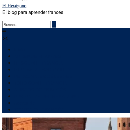
El Hexágono
El blog para aprender francés
Inicio
APRENDE FRANCÉS
DESCUBRE FRANCIA
FIESTAS Y TRADICIONES
PERSONAJES CÉLEBRES
TODO SOBRE FRANCIA
CURSOS DE FRANCÉS
LOS «QUIZ» DEL HEXÁGONO
Acerca de
TEXTOS EN FRANCÉS