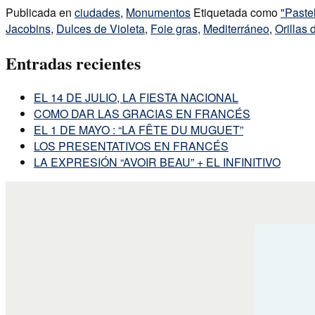
Publicada en
ciudades
,
Monumentos
Etiquetada como
"Paste
Jacobins
,
Dulces de Violeta
,
Foie gras
,
Mediterráneo
,
Orillas
Entradas recientes
EL 14 DE JULIO, LA FIESTA NACIONAL
COMO DAR LAS GRACIAS EN FRANCÉS
EL 1 DE MAYO : “LA FÊTE DU MUGUET”
LOS PRESENTATIVOS EN FRANCÉS
LA EXPRESIÓN “AVOIR BEAU” + EL INFINITIVO