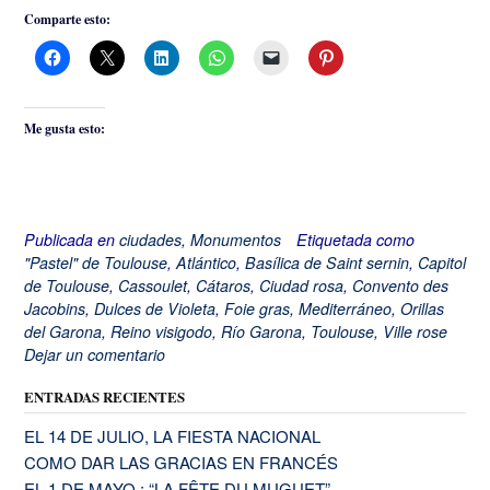
Comparte esto:
Me gusta esto:
Publicada en
ciudades
,
Monumentos
Etiquetada como
"Pastel" de Toulouse
,
Atlántico
,
Basílica de Saint sernin
,
Capitol
de Toulouse
,
Cassoulet
,
Cátaros
,
Ciudad rosa
,
Convento des
Jacobins
,
Dulces de Violeta
,
Foie gras
,
Mediterráneo
,
Orillas
del Garona
,
Reino visigodo
,
Río Garona
,
Toulouse
,
Ville rose
Dejar un comentario
ENTRADAS RECIENTES
EL 14 DE JULIO, LA FIESTA NACIONAL
COMO DAR LAS GRACIAS EN FRANCÉS
EL 1 DE MAYO : “LA FÊTE DU MUGUET”