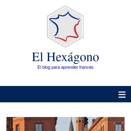
Saltar
al
contenido
El Hexágono
El blog para aprender francés