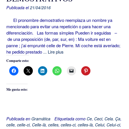
Publicada el
21/04/2016
El pronombre demostrativo reemplaza un nombre ya
mencionado para evitar una repetición o para hacer una
diferenciación. Las formas simples Pueden ir seguidas –
de una preposición (de, par, sur, en) : Ma voiture est en
panne ; j’ai emprunté celle de Pierre. Mi coche está averiado;
he pedido prestado
... Lire plus
Comparte esto:
Me gusta esto:
Publicada en
Gramática
Etiquetada como
Ce
,
Ceci
,
Cela. Ça
,
celle
,
celle-ci
,
Celle-là
,
celles
,
celles-ci
,
celles-là
,
Celui
,
Celui-ci
,