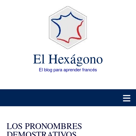
Saltar
al
contenido
El Hexágono
El blog para aprender francés
LOS PRONOMBRES
DEMOSTRATIVOS