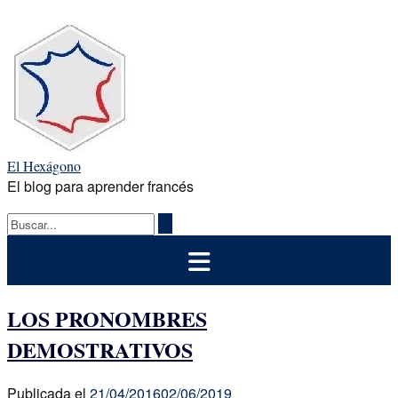
Saltar
al
contenido
El Hexágono
El blog para aprender francés
LOS PRONOMBRES
DEMOSTRATIVOS
Publicada el
21/04/2016
02/06/2019