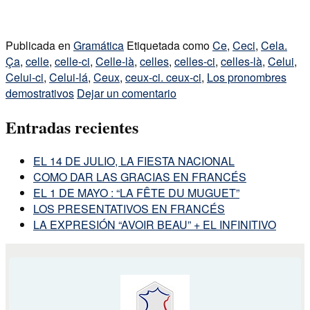
Publicada en
Gramática
Etiquetada como
Ce
,
Ceci
,
Cela.
Ça
,
celle
,
celle-ci
,
Celle-là
,
celles
,
celles-ci
,
celles-là
,
Celui
,
Celui-ci
,
Celui-lá
,
Ceux
,
ceux-ci. ceux-ci
,
Los pronombres
demostrativos
Dejar un comentario
Entradas recientes
EL 14 DE JULIO, LA FIESTA NACIONAL
COMO DAR LAS GRACIAS EN FRANCÉS
EL 1 DE MAYO : “LA FÊTE DU MUGUET”
LOS PRESENTATIVOS EN FRANCÉS
LA EXPRESIÓN “AVOIR BEAU” + EL INFINITIVO