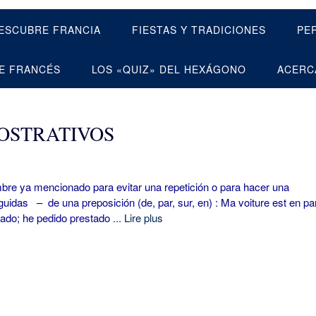
ESCUBRE FRANCIA
FIESTAS Y TRADICIONES
PE
E FRANCÉS
LOS «QUIZ» DEL HEXÁGONO
ACERC
OSTRATIVOS
 ya mencionado para evitar una repetición o para hacer una
uidas – de una preposición (de, par, sur, en) : Ma voiture est en p
riado; he pedido prestado
... Lire plus