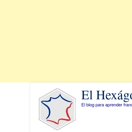
Saltar
El Hexág
al
contenido
El blog para aprender fra