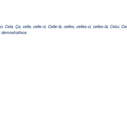
ci
,
Cela. Ça
,
celle
,
celle-ci
,
Celle-là
,
celles
,
celles-ci
,
celles-là
,
Celui
,
Cel
 demostrativos