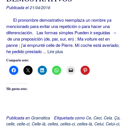
Publicada el
21/04/2016
El pronombre demostrativo reemplaza un nombre ya
mencionado para evitar una repetición o para hacer una
diferenciación. Las formas simples Pueden ir seguidas –
de una preposición (de, par, sur, en) : Ma voiture est en
panne ; j’ai emprunté celle de Pierre. Mi coche está averiado;
he pedido prestado
... Lire plus
Comparte esto:
Me gusta esto:
Publicada en
Gramática
Etiquetada como
Ce
,
Ceci
,
Cela. Ça
,
celle
,
celle-ci
,
Celle-là
,
celles
,
celles-ci
,
celles-là
,
Celui
,
Celui-ci
,