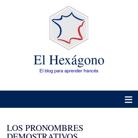
Saltar
al
contenido
El Hexágono
El blog para aprender francés
LOS PRONOMBRES
DEMOSTRATIVOS