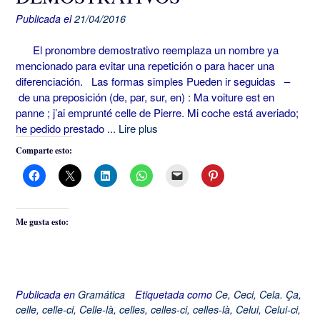
Publicada el
21/04/2016
El pronombre demostrativo reemplaza un nombre ya
mencionado para evitar una repetición o para hacer una
diferenciación. Las formas simples Pueden ir seguidas –
de una preposición (de, par, sur, en) : Ma voiture est en
panne ; j’ai emprunté celle de Pierre. Mi coche está averiado;
he pedido prestado
... Lire plus
Comparte esto:
Me gusta esto:
Publicada en
Gramática
Etiquetada como
Ce
,
Ceci
,
Cela. Ça
,
celle
,
celle-ci
,
Celle-là
,
celles
,
celles-ci
,
celles-là
,
Celui
,
Celui-ci
,