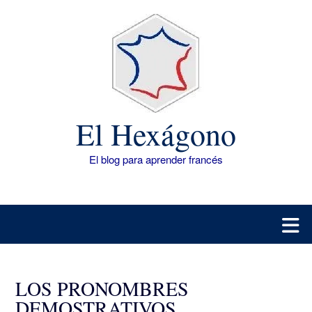
Saltar
al
contenido
El Hexágono
El blog para aprender francés
LOS PRONOMBRES
DEMOSTRATIVOS