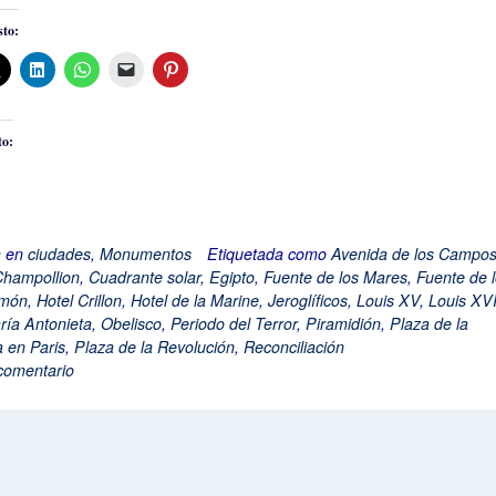
to:
to:
a en
ciudades
,
Monumentos
Etiquetada como
Avenida de los Campo
hampollion
,
Cuadrante solar
,
Egipto
,
Fuente de los Mares
,
Fuente de 
món
,
Hotel Crillon
,
Hotel de la Marine
,
Jeroglíficos
,
Louis XV
,
Louis XV
ría Antonieta
,
Obelisco
,
Periodo del Terror
,
Piramidión
,
Plaza de la
 en Paris
,
Plaza de la Revolución
,
Reconciliación
comentario