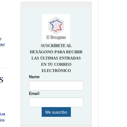
e
del
S
tua
Lire