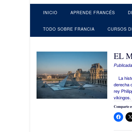
INICIO
APRENDE FRANCÉS
D
TODO SOBRE FRANCIA
CURSOS D
EL 
Publicada
La histor
derecha d
rey Phili
vikingos.
Comparte es