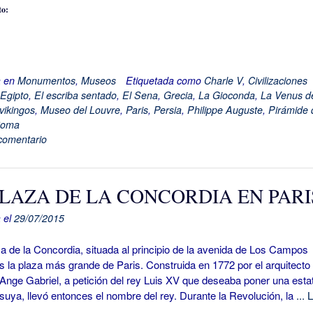
to:
a en
Monumentos
,
Museos
Etiquetada como
Charle V
,
Civilizaciones
Egipto
,
El escriba sentado
,
El Sena
,
Grecia
,
La Gioconda
,
La Venus d
vikingos
,
Museo del Louvre
,
Paris
,
Persia
,
Philippe Auguste
,
Pirámide 
oma
comentario
PLAZA DE LA CONCORDIA EN PARI
 el
29/07/2015
de la Concordia, situada al principio de la avenida de Los Campos
s la plaza más grande de Paris. Construida en 1772 por el arquitecto
nge Gabriel, a petición del rey Luis XV que deseaba poner una esta
suya, llevó entonces el nombre del rey. Durante la Revolución, la
... 