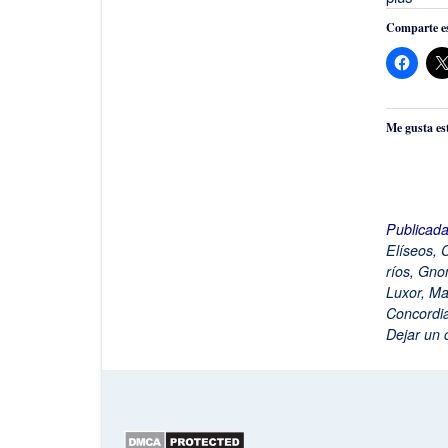
Comparte es
Me gusta es
Publicad
Elíseos
,
C
ríos
,
Gno
Luxor
,
Ma
Concordia
Dejar un 