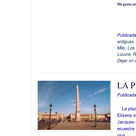
Me gusta es
Publicad
antiguas
,
Milo
,
Los 
Louvre
,
R
Dejar un 
LA 
Publicada
La plaza 
Elíseos e
Jacques-A
ecuestre 
plus