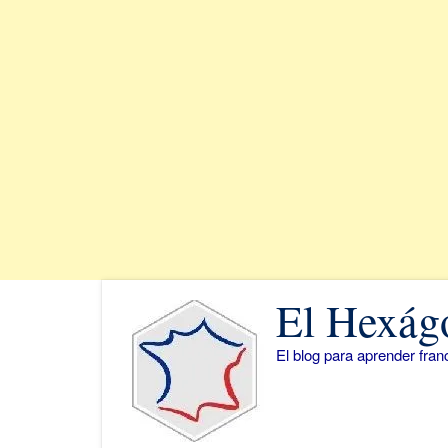
Saltar
El Hexág
al
contenido
El blog para aprender fra