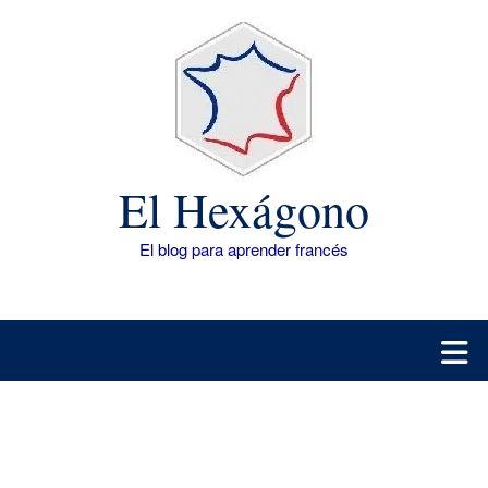
Saltar
al
contenido
El Hexágono
El blog para aprender francés