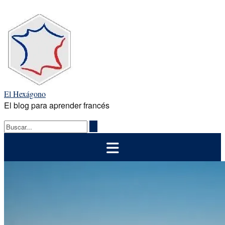
Saltar
al
contenido
El Hexágono
El blog para aprender francés