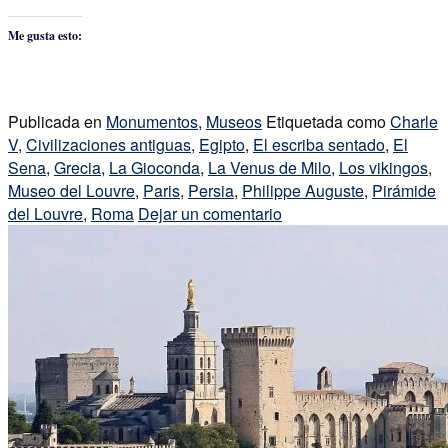
Me gusta esto:
Publicada en
Monumentos
,
Museos
Etiquetada como
Charle
V
,
Civilizaciones antiguas
,
Egipto
,
El escriba sentado
,
El
Sena
,
Grecia
,
La Gioconda
,
La Venus de Milo
,
Los vikingos
,
Museo del Louvre
,
Paris
,
Persia
,
Philippe Auguste
,
Pirámide
del Louvre
,
Roma
Dejar un comentario