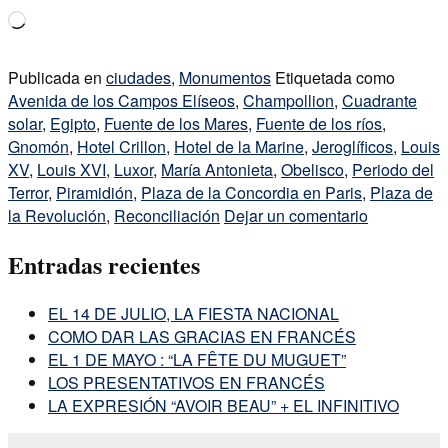
Cargando...
Publicada en
ciudades
,
Monumentos
Etiquetada como
Avenida de los Campos Elíseos
,
Champollion
,
Cuadrante
solar
,
Egipto
,
Fuente de los Mares
,
Fuente de los ríos
,
Gnomón
,
Hotel Crillon
,
Hotel de la Marine
,
Jeroglíficos
,
Louis
XV
,
Louis XVI
,
Luxor
,
María Antonieta
,
Obelisco
,
Periodo del
Terror
,
Piramidión
,
Plaza de la Concordia en Paris
,
Plaza de
la Revolución
,
Reconciliación
Dejar un comentario
Entradas recientes
EL 14 DE JULIO, LA FIESTA NACIONAL
COMO DAR LAS GRACIAS EN FRANCÉS
EL 1 DE MAYO : “LA FÊTE DU MUGUET”
LOS PRESENTATIVOS EN FRANCÉS
LA EXPRESIÓN “AVOIR BEAU” + EL INFINITIVO