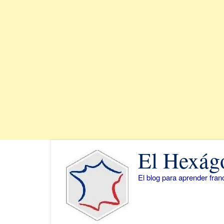
Saltar
El Hexág
al
contenido
El blog para aprender fra