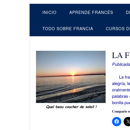
INICIO
APRENDE FRANCÉS
D
TODO SOBRE FRANCIA
CURSOS D
LA 
Publicada
La frase 
alegría, 
oralmente
palabras 
bonita pu
Comparte es