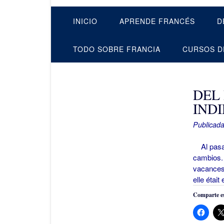
INICIO
APRENDE FRANCÉS
D
TODO SOBRE FRANCIA
CURSOS D
DEL
IND
Publicada
Al pasar 
cambios. 
vacances”
elle étai
Comparte es