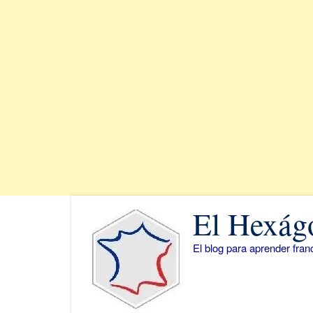
Saltar
El Hexág
al
contenido
El blog para aprender fra