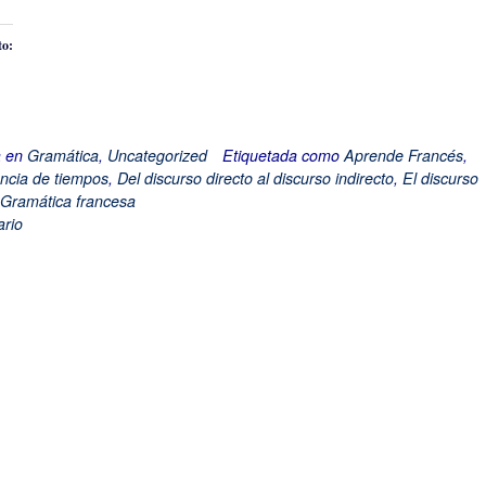
to:
do...
a en
Gramática
,
Uncategorized
Etiquetada como
Aprende Francés
,
ncia de tiempos
,
Del discurso directo al discurso indirecto
,
El discurso
Gramática francesa
rio