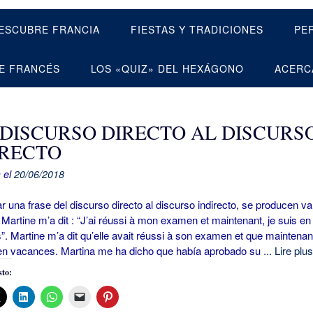
ESCUBRE FRANCIA
FIESTAS Y TRADICIONES
PE
E FRANCÉS
LOS «QUIZ» DEL HEXÁGONO
ACERC
 DISCURSO DIRECTO AL DISCURS
IRECTO
 el
20/06/2018
una frase del discurso directo al discurso indirecto, se producen va
Martine m’a dit : “J’ai réussi à mon examen et maintenant, je suis en
. Martine m’a dit qu’elle avait réussi à son examen et que maintenan
t en vacances. Martina me ha dicho que había aprobado su
... Lire plus
to: