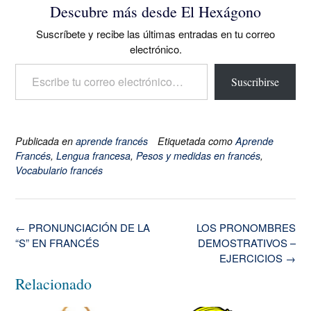
Descubre más desde El Hexágono
Suscríbete y recibe las últimas entradas en tu correo
electrónico.
Escribe tu correo electrónico…
Suscribirse
Publicada en
aprende francés
Etiquetada como
Aprende
Francés
,
Lengua francesa
,
Pesos y medidas en francés
,
Vocabulario francés
Navegación
←
PRONUNCIACIÓN DE LA
LOS PRONOMBRES
de
“S” EN FRANCÉS
DEMOSTRATIVOS –
la
EJERCICIOS
→
entrada
Relacionado