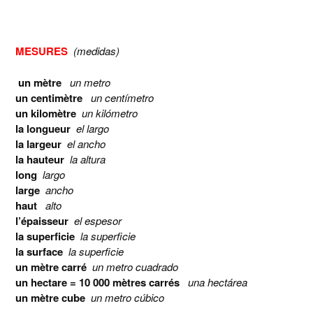
MESURES
(medidas)
un mètre
un metro
un centimètre
un centímetro
un kilomètre
un kilómetro
la longueur
el largo
la largeur
el ancho
la hauteur
la altura
long
largo
large
ancho
haut
alto
l’épaisseur
el espesor
la superficie
la superficie
la surface
la superficie
un mètre carré
un metro cuadrado
un hectare = 10 000 mètres carrés
una hectárea
un mètre cube
un metro cúbico