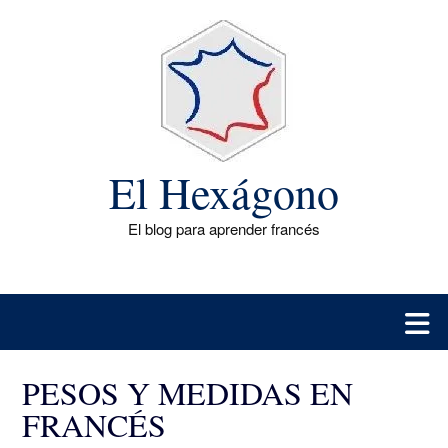
Saltar
al
contenido
El Hexágono
El blog para aprender francés
PESOS Y MEDIDAS EN
FRANCÉS