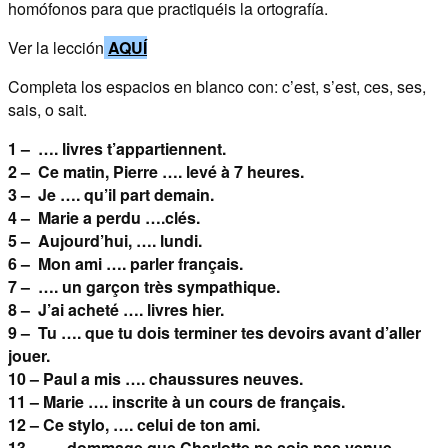
homófonos para que practiquéis la ortografía.
Ver la lección
AQUÍ
Completa los espacios en blanco con: c’est, s’est, ces, ses,
sais, o sait.
1 – …. livres t’appartiennent.
2 – Ce matin, Pierre …. levé à 7 heures.
3 – Je …. qu’il part demain.
4 – Marie a perdu ….clés.
5 – Aujourd’hui, …. lundi.
6 – Mon ami …. parler français.
7 – …. un garçon très sympathique.
8 – J’ai acheté …. livres hier.
9 – Tu …. que tu dois terminer tes devoirs avant d’aller
jouer.
10 – Paul a mis …. chaussures neuves.
11 – Marie …. inscrite à un cours de français.
12 – Ce stylo, …. celui de ton ami.
13 – …. dommage que Charlotte ne sois pas venue.