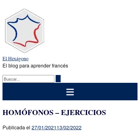
Saltar
al
contenido
El Hexágono
El blog para aprender francés
HOMÓFONOS – EJERCICIOS
Publicada el
27/01/2021
13/02/2022