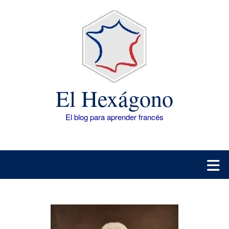
Saltar
al
contenido
El Hexágono
El blog para aprender francés