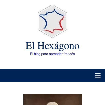
Saltar
al
contenido
El Hexágono
El blog para aprender francés