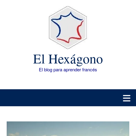
Saltar
al
contenido
El Hexágono
El blog para aprender francés