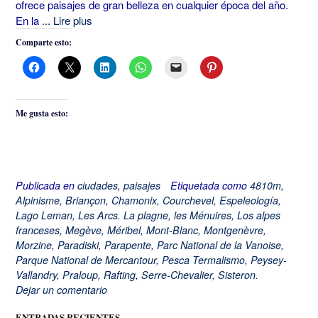
ofrece paisajes de gran belleza en cualquier época del año.
En la
... Lire plus
Comparte esto:
Me gusta esto:
Publicada en
ciudades
,
paisajes
Etiquetada como
4810m
,
Alpinisme
,
Briançon
,
Chamonix
,
Courchevel
,
Espeleología
,
Lago Leman
,
Les Arcs. La plagne
,
les Ménuires
,
Los alpes
franceses
,
Megève
,
Méribel
,
Mont-Blanc
,
Montgenèvre
,
Morzine
,
Paradiski
,
Parapente
,
Parc National de la Vanoise
,
Parque National de Mercantour
,
Pesca Termalismo
,
Peysey-
Vallandry
,
Praloup
,
Rafting
,
Serre-Chevalier
,
Sisteron.
Dejar un comentario
ENTRADAS RECIENTES