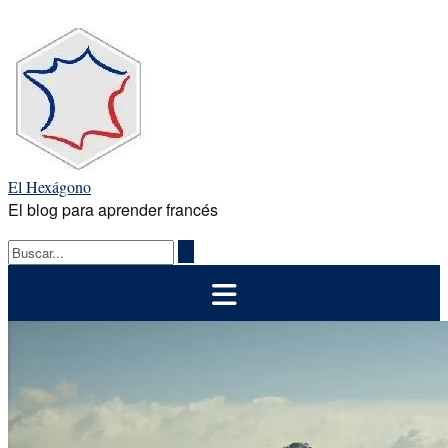
Saltar
al
contenido
El Hexágono
El blog para aprender francés