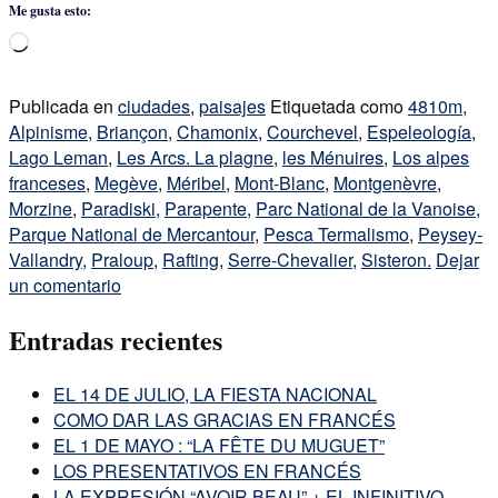
Me gusta esto:
Cargando...
Publicada en
ciudades
,
paisajes
Etiquetada como
4810m
,
Alpinisme
,
Briançon
,
Chamonix
,
Courchevel
,
Espeleología
,
Lago Leman
,
Les Arcs. La plagne
,
les Ménuires
,
Los alpes
franceses
,
Megève
,
Méribel
,
Mont-Blanc
,
Montgenèvre
,
Morzine
,
Paradiski
,
Parapente
,
Parc National de la Vanoise
,
Parque National de Mercantour
,
Pesca Termalismo
,
Peysey-
Vallandry
,
Praloup
,
Rafting
,
Serre-Chevalier
,
Sisteron.
Dejar
un comentario
Entradas recientes
EL 14 DE JULIO, LA FIESTA NACIONAL
COMO DAR LAS GRACIAS EN FRANCÉS
EL 1 DE MAYO : “LA FÊTE DU MUGUET”
LOS PRESENTATIVOS EN FRANCÉS
LA EXPRESIÓN “AVOIR BEAU” + EL INFINITIVO