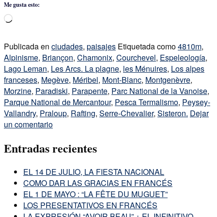
Me gusta esto:
Cargando...
Publicada en
ciudades
,
paisajes
Etiquetada como
4810m
,
Alpinisme
,
Briançon
,
Chamonix
,
Courchevel
,
Espeleología
,
Lago Leman
,
Les Arcs. La plagne
,
les Ménuires
,
Los alpes
franceses
,
Megève
,
Méribel
,
Mont-Blanc
,
Montgenèvre
,
Morzine
,
Paradiski
,
Parapente
,
Parc National de la Vanoise
,
Parque National de Mercantour
,
Pesca Termalismo
,
Peysey-
Vallandry
,
Praloup
,
Rafting
,
Serre-Chevalier
,
Sisteron.
Dejar
un comentario
Entradas recientes
EL 14 DE JULIO, LA FIESTA NACIONAL
COMO DAR LAS GRACIAS EN FRANCÉS
EL 1 DE MAYO : “LA FÊTE DU MUGUET”
LOS PRESENTATIVOS EN FRANCÉS
LA EXPRESIÓN “AVOIR BEAU” + EL INFINITIVO