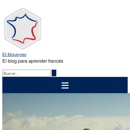
Saltar
al
contenido
El Hexágono
El blog para aprender francés