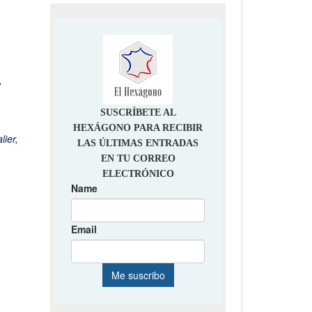
,
lier
,