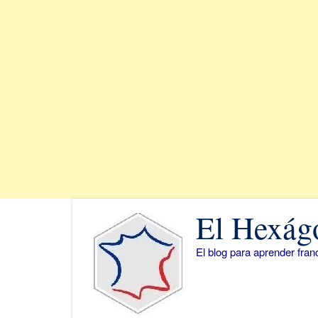
Saltar
El Hexág
al
contenido
El blog para aprender fra