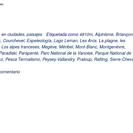
to:
a en
ciudades
,
paisajes
Etiquetada como
4810m
,
Alpinisme
,
Briançon
x
,
Courchevel
,
Espeleología
,
Lago Leman
,
Les Arcs. La plagne
,
les
,
Los alpes franceses
,
Megève
,
Méribel
,
Mont-Blanc
,
Montgenèvre
,
Paradiski
,
Parapente
,
Parc National de la Vanoise
,
Parque National de
ur
,
Pesca Termalismo
,
Peysey-Vallandry
,
Praloup
,
Rafting
,
Serre-Cheva
comentario