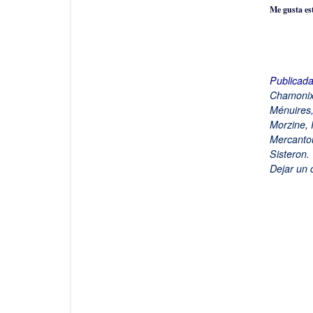
Me gusta es
Publicad
Chamoni
Ménuires
Morzine
,
Mercanto
Sisteron.
Dejar un 