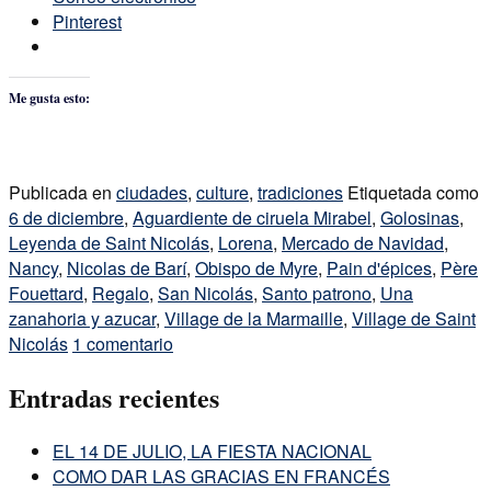
Pinterest
Me gusta esto:
Publicada en
ciudades
,
culture
,
tradiciones
Etiquetada como
6 de diciembre
,
Aguardiente de ciruela Mirabel
,
Golosinas
,
Leyenda de Saint Nicolás
,
Lorena
,
Mercado de Navidad
,
Nancy
,
Nicolas de Barí
,
Obispo de Myre
,
Pain d'épices
,
Père
Fouettard
,
Regalo
,
San Nicolás
,
Santo patrono
,
Una
zanahoria y azucar
,
Village de la Marmaille
,
Village de Saint
Nicolás
1 comentario
Entradas recientes
EL 14 DE JULIO, LA FIESTA NACIONAL
COMO DAR LAS GRACIAS EN FRANCÉS