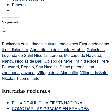
Pinterest
Me gusta esto:
Cargando...
Publicada en
ciudades
,
culture
,
tradiciones
Etiquetada como
6 de diciembre
,
Aguardiente de ciruela Mirabel
,
Golosinas
,
Leyenda de Saint Nicolás
,
Lorena
,
Mercado de Navidad
,
Nancy
,
Nicolas de Barí
,
Obispo de Myre
,
Pain d'épices
,
Père
Fouettard
,
Regalo
,
San Nicolás
,
Santo patrono
,
Una
zanahoria y azucar
,
Village de la Marmaille
,
Village de Saint
Nicolás
1 comentario
Entradas recientes
EL 14 DE JULIO, LA FIESTA NACIONAL
COMO DAR LAS GRACIAS EN FRANCÉS