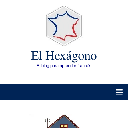
Saltar
al
contenido
El Hexágono
El blog para aprender francés