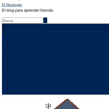
El Hexágono
El blog para aprender francés
Inicio
APRENDE FRANCÉS
DESCUBRE FRANCIA
FIESTAS Y TRADICIONES
PERSONAJES CÉLEBRES
TODO SOBRE FRANCIA
CURSOS DE FRANCÉS
LOS «QUIZ» DEL HEXÁGONO
Acerca de
TEXTOS EN FRANCÉS