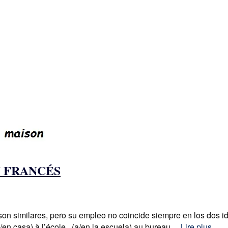
N FRANCÉS
 similares, pero su empleo no coincide siempre en los dos idio
/en casa) à l’école (a/en la escuela) au bureau
... Lire plus