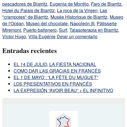
pescadores de Biarritz
,
Eugenia de Montijo
,
Faro de Biarritz
,
Hotel du Palais de Biarritz
,
La roca de la Virgen
,
Las
"crampotes" de Biarritz
,
Musée Historique de Biarritz
,
Museo
de l'Océan
,
Museo del chocolate
,
Napoleón III
,
Pâtisserie
Miremont
,
Puerto ballenero
,
Surf
,
Talasoterapia en Biarritz
,
Victor Hugo
,
Villa Eugénie
Dejar un comentario
Entradas recientes
EL 14 DE JULIO, LA FIESTA NACIONAL
COMO DAR LAS GRACIAS EN FRANCÉS
EL 1 DE MAYO : “LA FÊTE DU MUGUET”
LOS PRESENTATIVOS EN FRANCÉS
LA EXPRESIÓN “AVOIR BEAU” + EL INFINITIVO