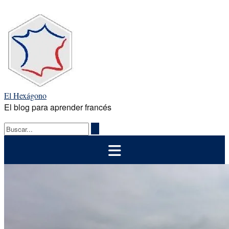
Saltar
al
contenido
El Hexágono
El blog para aprender francés